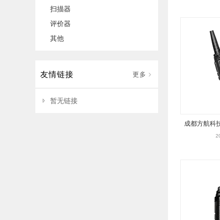
扫描器
评价器
其他
友情链接
更多
暂无链接
成都方航科
机 模
2