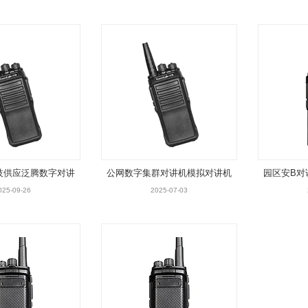
技供应泛腾数字对讲
公网数字集群对讲机模拟对讲机
园区安B对
拟对讲机厂家
网
025-09-26
2025-07-03