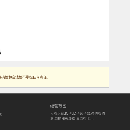
准确性和合法性不承担任何责任。
经营范围
人脸识别,IC卡,ID卡读卡器,条码扫描
式
器,自助服务终端,桌面打印…