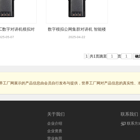
OC数字对讲机模拟对
数字模拟公网集群对讲机 智能楼
讲机
宇对讲设备
025-05-07
2025-04-22
1
共1页
跳至
页
界工厂网展示的产品信息由会员自行发布与提供，世界工厂网对产品信息的真实性、
关于我们
联系我们
企业介绍
联系方
企业资质
营业执照