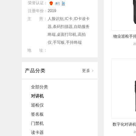
荣誉认证：
注册年份：
2019
主 营：
人脸识别,IC卡,ID卡读卡
器,条码扫描器,自助服务
终端,桌面打印机,高拍
物业巡检手持
仪,手写板,手持终端
逻对讲机
2
地 址：
产品分类
更多
全部分类
对讲机
巡检仪
签名板
门禁机
数字化对讲机
读卡器
区
2