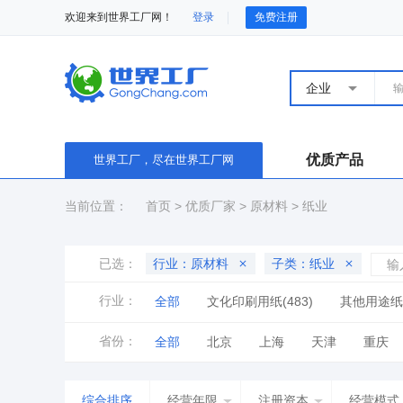
欢迎来到世界工厂网！
登录
免费注册
企业
优质产品
世界工厂，尽在世界工厂网
当前位置：
首页
>
优质厂家
>
原材料
>
纸业
已选：
行业：原材料
子类：纸业
行业：
全部
文化印刷用纸(483)
其他用途纸(
省份：
全部
北京
上海
天津
重庆
山东
河南
湖北
湖南
广东
综合排序
经营年限
注册资本
经营模式