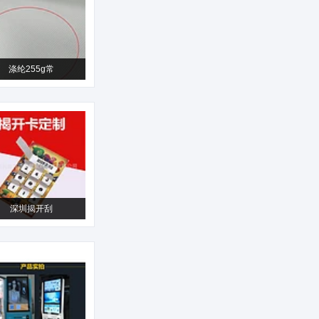
涤纶255g常
深圳揭开刮