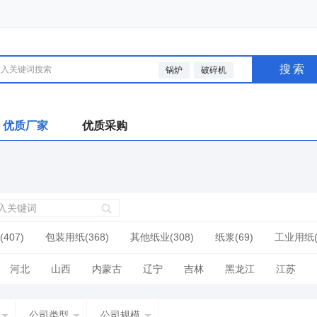
搜索
锅炉
破碎机
优质厂家
优质采购
407)
包装用纸(368)
其他纸业(308)
纸浆(69)
工业用纸(
河北
山西
内蒙古
辽宁
吉林
黑龙江
江苏
广西
海南
四川
贵州
云南
西藏
陕西
甘肃
公司类型
公司规模