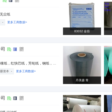
司
,无尘纸
本
-
更多工商数据>
83032 金佰
公司
模切材料，电子辅料,PC/PET/PVC/PP薄膜片材卷材,青稞纸,青壳纸,快巴纸,红快巴,绝缘纸,绝缘材料,电子辅料,模切辅料,绝缘垫片,绝缘片,电机绝缘纸,PC薄膜,PET薄膜
册资本
-
更多工商数据>
丹美森 青
公司