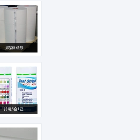
滤嘴棒成形
跨境6合1亚