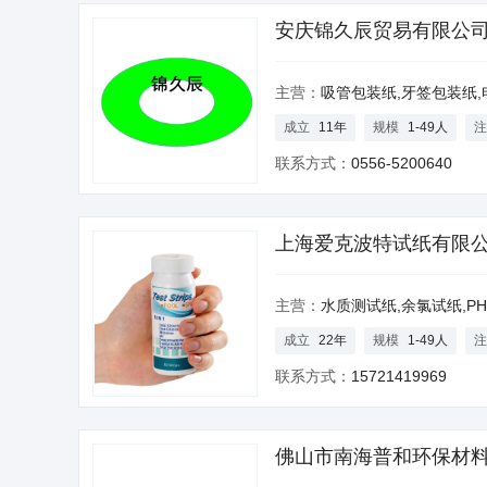
安庆锦久辰贸易有限公
主营：
吸管包装纸,牙签包装纸,电池隔膜纸,茶叶
成立
11年
规模
1-49人
注
联系方式：
0556-5200640
上海爱克波特试纸有限
主营：
水质测试纸,余氯试纸,PH测试纸,泳池测试纸,饮用水检测,酸碱值
成立
22年
规模
1-49人
注
联系方式：
15721419969
佛山市南海普和环保材