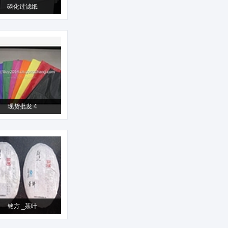
磷化过滤纸
现货批发 4
铭方 _茶叶