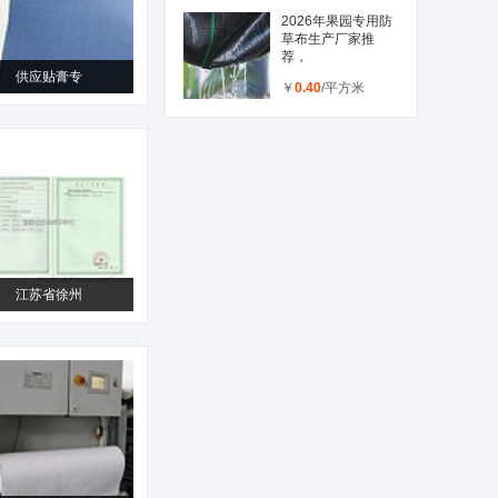
2026年果园专用防
草布生产厂家推
荐，
供应贴膏专
￥
0.40
/平方米
江苏省徐州