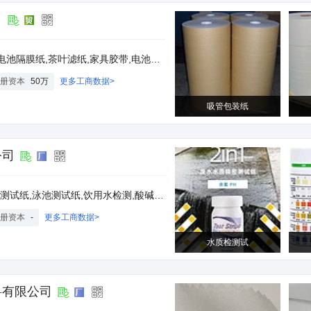
司
滤纸,家具胶带,电池浆层纸,碱性电池9V,高透气性纸,纸杯
册资本
50万
更多工商数据>
吸管包装纸
公司
测试,水硬度测试,废水测试纸,医用废水检测,有效氯试纸,精密水试纸,水质检测试剂,水质检测药片
册资本
-
更多工商数据>
水质检测试
料有限公司