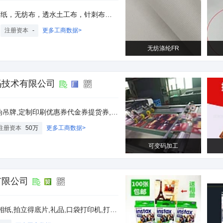
透水土工布，针刺布，热轧无纺布，鞋材，空气除尘滤布
注册资本
-
更多工商数据>
无纺涤纶FR
码技术有限公司
金券提货券,印刷定制各种门票,可变条码流水乱码喷码加工,防伪追溯标签
注册资本
50万
更多工商数据>
可变码加工
有限公司
拍立得底片,礼品,口袋打印机,打印机,微信纸