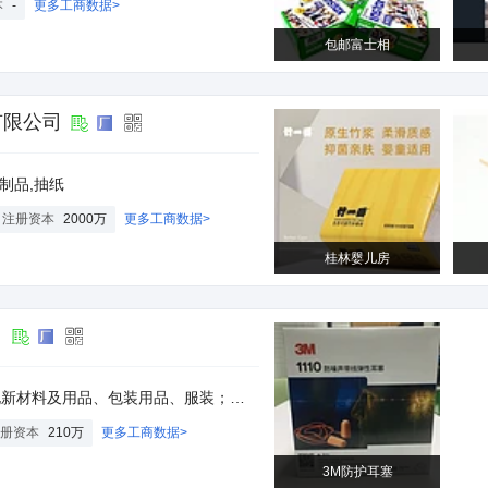
本
-
更多工商数据>
包邮富士相
有限公司
木制品,抽纸
注册资本
2000万
更多工商数据>
桂林婴儿房
司
自动化设备及配件；五金制品、塑料制品、净化设备及配件、劳保用品；并从事上述产品的进出口业务。
册资本
210万
更多工商数据>
3M防护耳塞