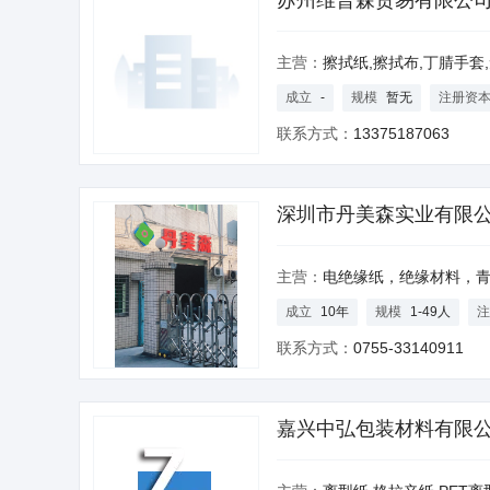
苏州维普森贸易有限公
主营：
擦拭纸,擦拭布,丁腈手套
成立
-
规模
暂无
注册资
联系方式：
13375187063
深圳市丹美森实业有限
主营：
电绝缘纸，绝缘材料，青稞纸，红快巴纸，芳纶纸，钢纸，诺美纸，DMD, DM, AMA, 复合纸，厚绝缘纸板,绝缘材料，绝缘垫片，
成立
10年
规模
1-49人
注
联系方式：
0755-33140911
嘉兴中弘包装材料有限