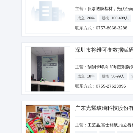
主营：
反渗透膜基材，光伏台面纸，无纺布，
成立
26年
规模
100-499人
联系方式：
0757-8668-3288
深圳市将维可变数据赋
主营：
刮刮卡印刷,印刷定制防伪吊牌,定制印刷优惠券代
成立
18年
规模
50-99人
联系方式：
0755-27623896
广东光耀玻璃科技股份
主营：
工艺品,富士相纸,拍立得相纸,