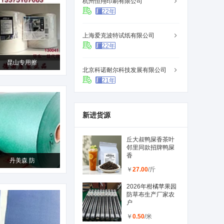
杭州恒翔印刷有限公司
22年
上海爱克波特试纸有限公司
22年
昆山专用擦
北京科诺耐尔科技发展有限公司
21年
新进货源
丘大叔鸭屎香茶叶
邻里同款招牌鸭屎
香
丹美森 防
￥
27.00
/斤
2026年柑橘苹果园
防草布生产厂家农
户
￥
0.50
/米