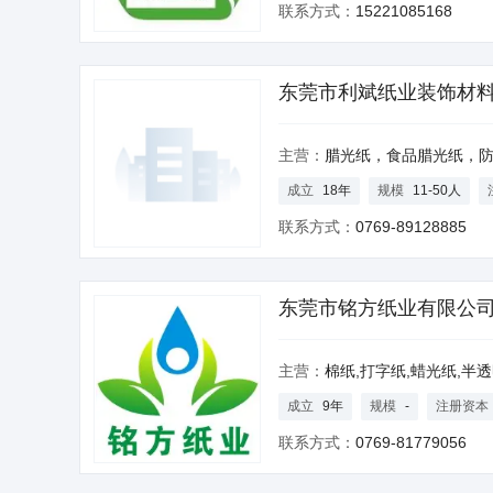
联系方式：
15221085168
东莞市利斌纸业装饰材
主营：
腊光纸，食品腊光纸，防油纸，无硫纸,食品牛皮纸，半透明纸，拷贝纸，包装有光纸，印刷有光纸，,彩色拷
成立
18年
规模
11-50人
联系方式：
0769-89128885
东莞市铭方纸业有限公
主营：
棉纸,打字纸,蜡光纸,半透明纸,薄页纸,拷贝纸,牛皮
成立
9年
规模
-
注册资本
联系方式：
0769-81779056