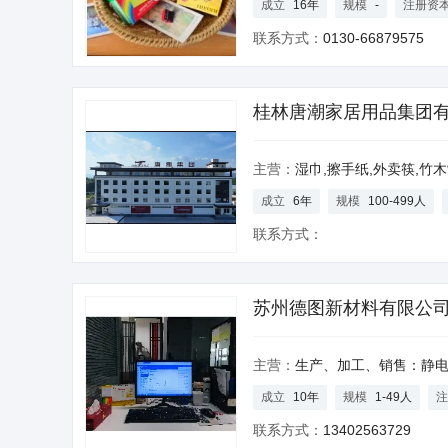
成立
16年
规模
-
注册资
联系方式：
0130-66879575
桂林唐潮家居用品集团
主营：
湿巾,擦手纸,外卖筷,竹
成立
6年
规模
100-499人
联系方式：
苏州德图新材料有限公
主营：
生产、加工、销售：静电新材料及用品、包装用品、服装；销售：润滑油、
成立
10年
规模
1-49人
注
联系方式：
13402563729