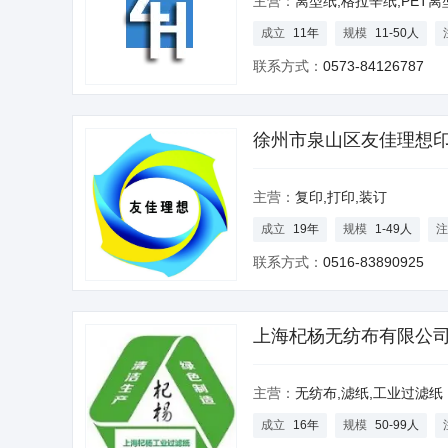
主营：
离型纸,格拉辛纸,PET离
成立
11年
规模
11-50人
联系方式：
0573-84126787
徐州市泉山区友佳理想
主营：
复印,打印,装订
成立
19年
规模
1-49人
注
联系方式：
0516-83890925
上海杞杨无纺布有限公
主营：
无纺布,滤纸,工业过滤纸
成立
16年
规模
50-99人