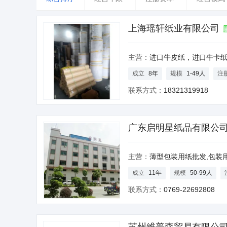
台湾
香港
澳门
上海瑶轩纸业有限公司
主营：
进口牛皮纸，进口牛卡纸，美国牛卡纸，俄罗斯牛卡纸，澳卡纸,涂
成立
8年
规模
1-49人
注
联系方式：
18321319918
广东启明星纸品有限公
主营：
薄型包装用纸批发,包装用纸印刷,
成立
11年
规模
50-99人
联系方式：
0769-22692808