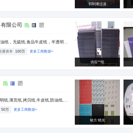
切削液过滤
料有限公司
贝纸，黑色拷贝纸，打字纸，棉纸，彩色棉纸，低克重牛皮纸，白光食品纸,黑色半透明，彩色打字纸，薄页纸印刷，包装新闻纸，白卡纸，白板纸，防潮纸，
注册资本
100万
更多工商数据>
供应**纸
司
纸,防油纸,防锈纸,涂蜡纸,硅油纸,特种纸,硫酸纸,有光纸,新闻纸,双胶纸
50万
更多工商数据>
铭方 蜡光