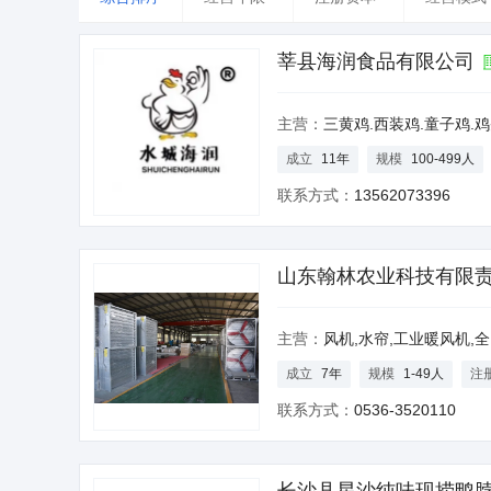
台湾
香港
澳门
莘县海润食品有限公司
主营：
三黄鸡.西装鸡.童子鸡.鸡头.鸡脖.鸡肝.鸡心.鸡油
成立
11年
规模
100-499人
联系方式：
13562073396
山东翰林农业科技有限
主营：
风机,水帘,工业暖风机,全自动养殖设
成立
7年
规模
1-49人
注
联系方式：
0536-3520110