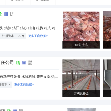
.鸡肠.鸡爪.鸡胗.鸡肺.鸡苦胆.鸡嗉皮.鸡内金，乌鸡.老母鸡.大公鸡.麻鸡产品
注册资本
100万
更多工商数据>
鸡头 冷冻
责任公司
备,水线料线,笼养设备,热风炉,发电机组,行走式打药机
册资本
-
更多工商数据>
养鸡设备全