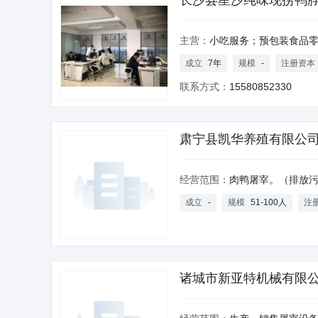
长沙县星沙纯味现捞鸭
主营：
小吃服务；预包装食品零售；冷热饮品制售服务
成立
7年
规模
-
注册资本
联系方式：
15580852330
肃宁县凯华养殖有限公
经营范围：
肉鸭屠宰。（排放污染物许可证有效期至202
成立
-
规模
51-100人
注
诸城市新亚特机械有限