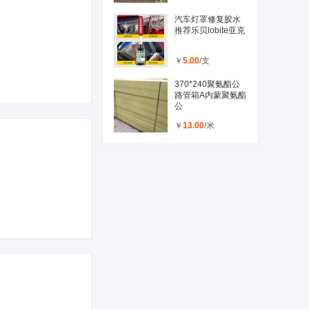
汽车灯罩修复胶水
推荐乐贝lobite亚克
￥
5.00
/支
370*240聚氨酯公
路管箱A内蒙聚氨酯
公
￥
13.00
/米