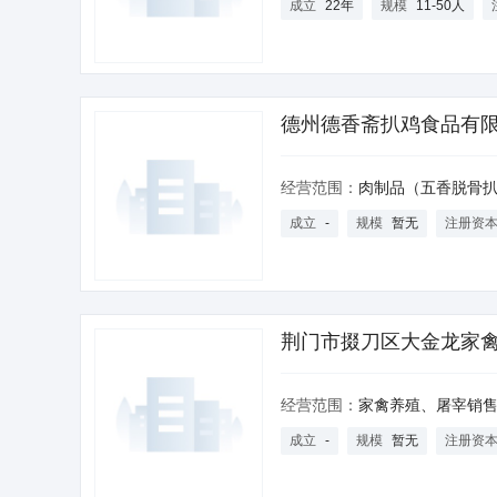
成立
22年
规模
11-50人
德州德香斋扒鸡食品有
经营范围：
肉制品（五香脱骨扒鸡）生产、销售（有效期限以食品生产许可
成立
-
规模
暂无
注册资
荆门市掇刀区大金龙家
社
经营范围：
家禽养殖、屠宰销售；肉制品（腌腊肉、酱卤肉）、蛋制品（再生蛋类）生产销售；水果、蔬菜、花
成立
-
规模
暂无
注册资