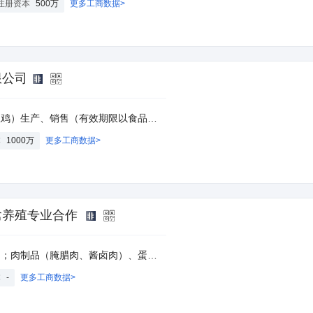
注册资本
500万
更多工商数据>
限公司
证为准）；农副产品（肉禽类、调料）收购。(依法须经批准的项目，经相关部门批准后方可开展经营活动)
本
1000万
更多工商数据>
禽养殖专业合作
卉苗木种植及销售；淡水鱼、虾养殖及销售；为本社成员养殖、种植所需饲料及原料提供购销及信息技术咨询服务（涉及许可经营项目，应取得相关部门许可后方可经营）
本
-
更多工商数据>