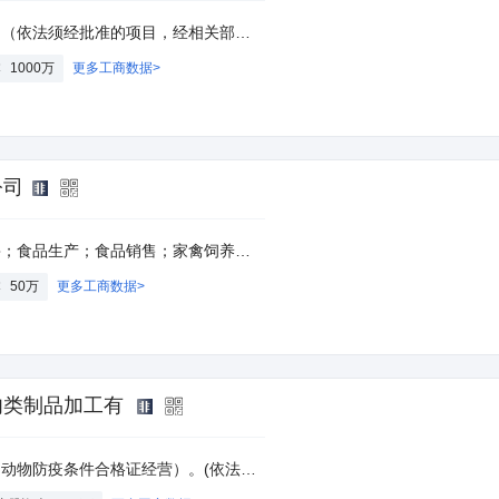
经批准的项目，经相关部门批准后方可开展经营活动）
本
1000万
更多工商数据>
公司
方可开展经营活动，具体经营项目以相关部门批准文件或许可证件为准）一般项目：农产品的生产、销售、加工、运输、贮藏及其他相关服务；货物进出口；食品进出口（除依法须经批准的项目外，凭营业执照依法自主开展经营活动）
本
50万
更多工商数据>
肉类制品加工有
经营）。(依法须经批准的项目，经相关部门批准后方可开展经营活动)