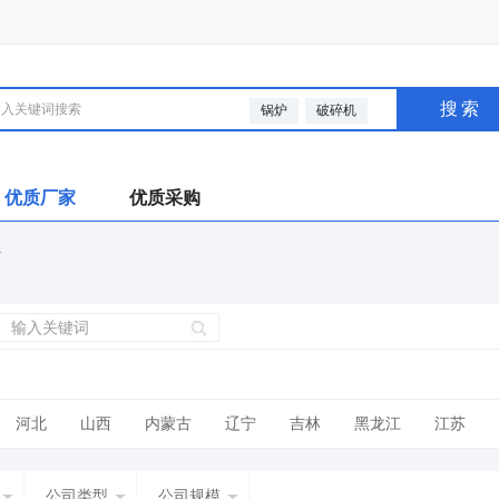
搜索
锅炉
破碎机
优质厂家
优质采购
禽
河北
山西
内蒙古
辽宁
吉林
黑龙江
江苏
广西
海南
四川
贵州
云南
西藏
陕西
甘肃
公司类型
公司规模