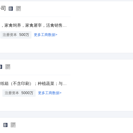
公司
开展经营活动，具体经营项目以相关部门批准文件或许可证件为准） 一般项目：水果种植，牲畜销售，农产品的生产、销售、加工、运输、贮藏及其他相关服务，生态农庄（除依法须经批准的项目外，凭营业执照依法自主开展经营活动）
注册资本
500万
更多工商数据>
企业产品相关的货物进出口贸易。(依法须经批准的项目，经相关部门批准后方可开展经营活动)。
注册资本
5000万
更多工商数据>
司