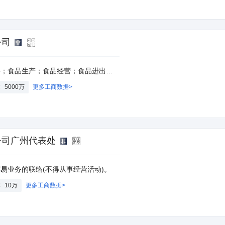
公司
准后方可开展经营活动，具体经营项目以相关部门批准文件或许可证件为准）一般项目：非居住房地产租赁；机械设备租赁。（除依法须经批准的项目外，凭营业执照依法自主开展经营活动）
本
5000万
更多工商数据>
公司广州代表处
易业务的联络(不得从事经营活动)。
本
10万
更多工商数据>