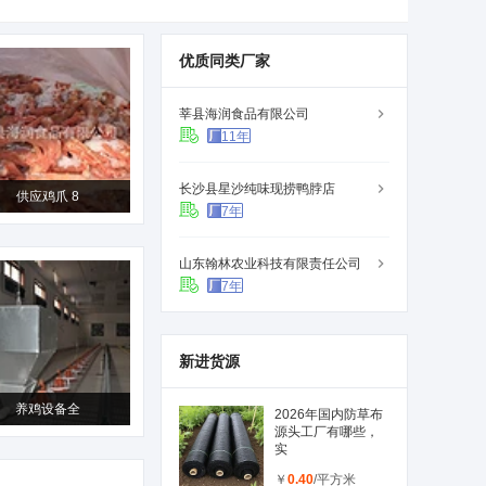
优质同类厂家
莘县海润食品有限公司
11年
长沙县星沙纯味现捞鸭脖店
供应鸡爪 8
7年
山东翰林农业科技有限责任公司
7年
新进货源
养鸡设备全
2026年国内防草布
源头工厂有哪些，
实
￥
0.40
/平方米