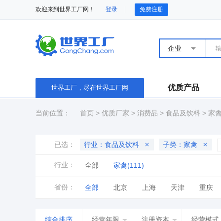
欢迎来到世界工厂网！
登录
免费注册
企业
优质产品
世界工厂，尽在世界工厂网
当前位置：
首页
>
优质厂家
>
消费品
>
食品及饮料
>
家
已选：
行业：食品及饮料
子类：家禽
行业：
全部
家禽(111)
省份：
全部
北京
上海
天津
重庆
山东
河南
湖北
湖南
广东
综合排序
经营年限
注册资本
经营模式