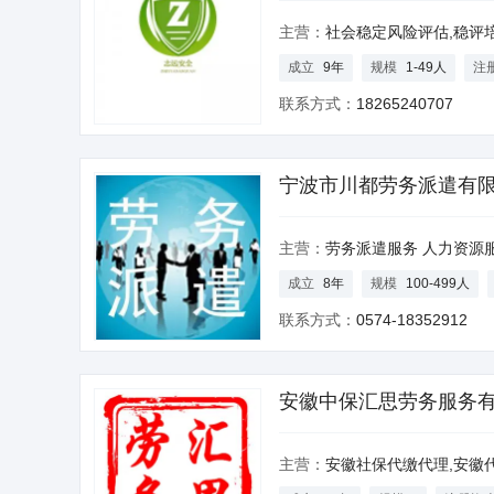
主营：
社会稳定风险评估,稳评培训,行业及地区风
成立
9年
规模
1-49人
注
联系方式：
18265240707
宁波市川都劳务派遣有
主营：
劳务派遣服务 人力资源
成立
8年
规模
100-499人
联系方式：
0574-18352912
安徽中保汇思劳务服务
主营：
安徽社保代缴代理,安徽代理代缴社保,安徽 单独交工伤,安