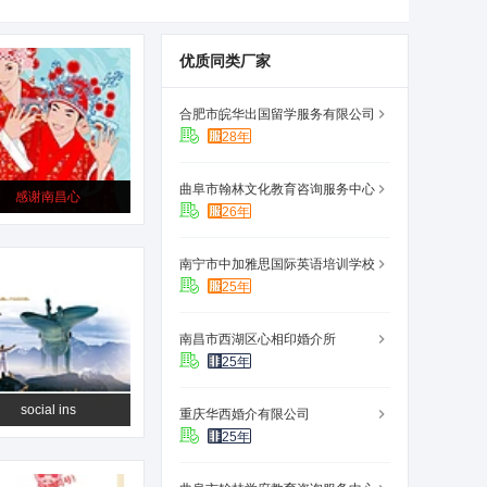
优质同类厂家
合肥市皖华出国留学服务有限公司
28年
曲阜市翰林文化教育咨询服务中心
感谢南昌心
26年
南宁市中加雅思国际英语培训学校
25年
南昌市西湖区心相印婚介所
25年
social ins
重庆华西婚介有限公司
25年