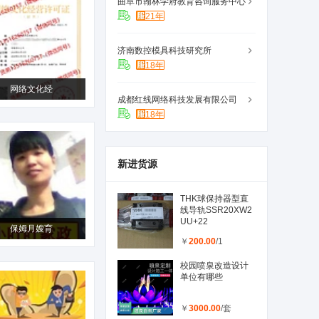
曲阜市翰林学府教育咨询服务中心
21年
济南数控模具科技研究所
18年
网络文化经
成都红线网络科技发展有限公司
18年
新进货源
THK球保持器型直
线导轨SSR20XW2
UU+22
保姆月嫂育
￥
200.00
/1
校园喷泉改造设计
单位有哪些
￥
3000.00
/套