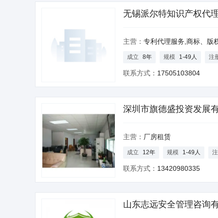
无锡派尔特知识产权代理
合伙)
主营：
专利代理服务,商标、版权
成立
8年
规模
1-49人
注
联系方式：
17505103804
深圳市旗德盛投资发展
主营：
厂房租赁
成立
12年
规模
1-49人
注
联系方式：
13420980335
山东志远安全管理咨询