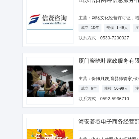
山东信贤网络信息服务
主营：
网络文化经营许可证，增值电信业务
成立
10年
规模
1-49人
注
联系方式：
0530-7200027
厦门晓晓叶家政服务有
主营：
保姆月嫂,育婴师管家,保洁工
成立
6年
规模
50-99人
注
联系方式：
0592-5936710
海安若谷电子商务经营