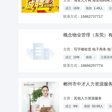
主营：
海安人才网,海安招聘网,
成立
16年
规模
1-49人
注
联系方式：
15862737717
概念物业管理（东莞）
主营：
写字楼租赁,电子商务,
成立
10年
规模
-
注册资
联系方式：
18666297774
郴州市中才人力资源服
主营：
其他人力资源服务
成立
9年
规模
50-99人
注