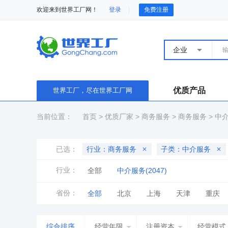
欢迎来到世界工厂网！
登录
免费注册
企业
优质产品
世界工厂，尽在世界工厂网
当前位置：
首页
>
优质厂家
>
商务服务
>
商务服务
>
中
已选：
行业：商务服务
子类：中介服务
行业：
全部
中介服务(2047)
省份：
全部
北京
上海
天津
重庆
山东
河南
湖北
湖南
广东
综合排序
经营年限
注册资本
经营模式