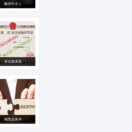
郴州中才人
承试类承装
揭阳业务外