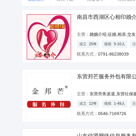
台湾
香港
澳门
南昌市西湖区心相印婚
主营：
婚姻介绍,征婚,相亲,交友
成立
25年
规模
5-10人
注
联系方式：
0791-86238039
东营邦芒服务外包有限
主营：
东营劳务派遣,东营社保服务,东营猎头服务,东营人才
成立
12年
规模
1-49人
注
联系方式：
0546-7169726