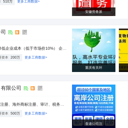
本
510万
更多工商数据>
安徽劳务派
公司
业选址-注册-环评-验收-管家 环评工程师一对一免费咨询 通过率高、价格低、办理速度快
册资本
200万
更多工商数据>
重庆有关环
）有限公司
、香港公司秘书服务、会计、海外投资的个人所得税咨询等业务，为广大投资者开展海外业务、对抗人民币波动、进行海外资产配置提供多元化投资渠道。
册资本
500万
更多工商数据>
香港公司注