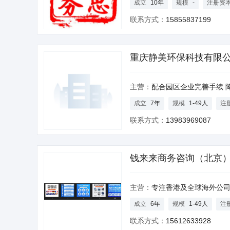
成立
10年
规模
-
注册资
联系方式：
15855837199
重庆静美环保科技有限
主营：
配合园区企业完善手续 降低企业成本（低于市场价10%） 企
成立
7年
规模
1-49人
注
联系方式：
13983969087
钱来来商务咨询（北京
主营：
专注香港及全球海外公司注册、海外商标注册、审计、税务及商业咨询、并购重组、企业税务合规及风险管理
成立
6年
规模
1-49人
注
联系方式：
15612633928