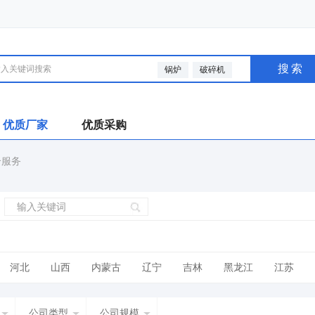
搜索
锅炉
破碎机
优质厂家
优质采购
介服务
河北
山西
内蒙古
辽宁
吉林
黑龙江
江苏
广西
海南
四川
贵州
云南
西藏
陕西
甘肃
公司类型
公司规模