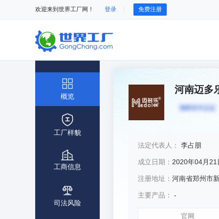
欢迎来到世界工厂网！
登录
免费注册
河南迈多
概览
工厂样貌
法定代表人：
李占朋
成立日期：
2020年04月2
工商信息
注册地址：
河南省郑州市新郑
主要产品：
-
司法风险
官网