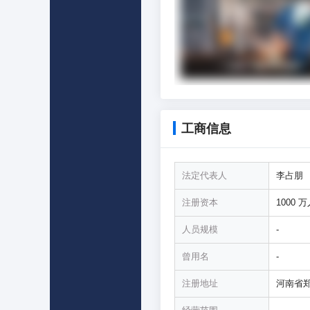
工商信息
法定代表人
李占朋
注册资本
1000 
人员规模
-
曾用名
-
注册地址
河南省