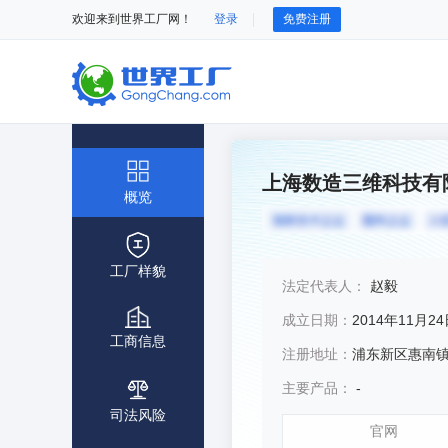
欢迎来到世界工厂网！
登录
免费注册
上海数造三维科技有
概览
工厂样貌
法定代表人：
赵毅
成立日期：
2014年11月2
工商信息
注册地址：
浦东新区惠南镇沪南
主要产品：
-
司法风险
官网