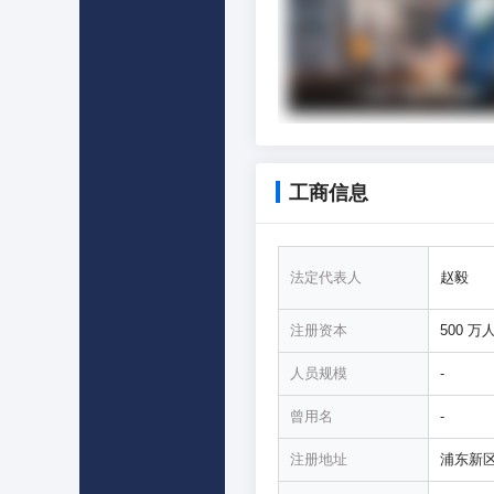
工商信息
法定代表人
赵毅
注册资本
500 万
人员规模
-
曾用名
-
注册地址
浦东新区