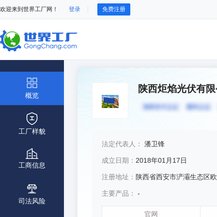
欢迎来到世界工厂网！
登录
免费注册
陕西炬焰光伏有限
概览
工厂样貌
法定代表人：
潘卫锋
成立日期：
2018年01月17日
工商信息
注册地址：
陕西省西安市浐灞生态区欧亚大道3939号欧亚国际二期
主要产品：
-
司法风险
官网