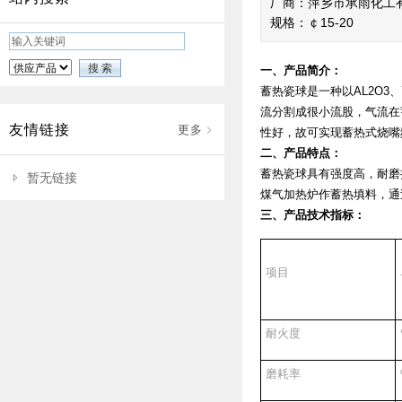
厂商：萍乡市承雨化工
规格：￠15-20
一、产品简介：
蓄热瓷球是一种以
AL2O3
、
流分割成很小流股，气流在
友情链接
更多
性好，故可实现蓄热式烧嘴
二、产品特点：
蓄热瓷球具有强度高，耐磨
暂无链接
煤气加热炉作蓄热填料，通
三、产品技术指标：
项目
耐火度
磨耗率