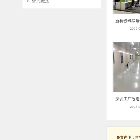
暂无链接
新桥玻璃隔墙
公室设计 
2026-0
深圳工厂改造
房设计 沙
2026-0
免责声明：
世