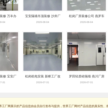
装修 万丰办
宝安隔墙吊顶装修 沙井厂
松岗厂房装修公司 燕罗车
黄埔工厂改造
房设计 新桥车间改造
间改造 宝安机电安装
8-04
2026-08-04
2026-08-04
装修 宝安厂
松岗机电安装 新桥工厂改
罗田轻质砖隔墙 燕川厂房
井隔墙吊顶
造装修 沙井办公室设计
装修 松岗车间改造工程
7-31
2026-07-31
2026-07-31
界工厂网展示的产品信息由会员自行发布与提供，世界工厂网对产品信息的真实性、