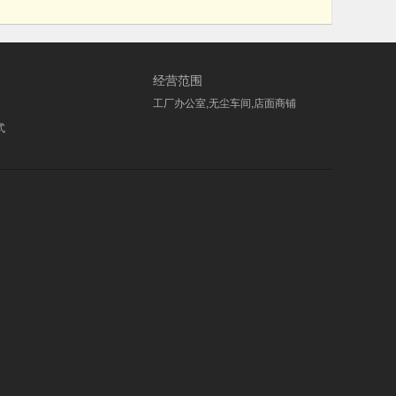
经营范围
工厂办公室,无尘车间,店面商铺
式