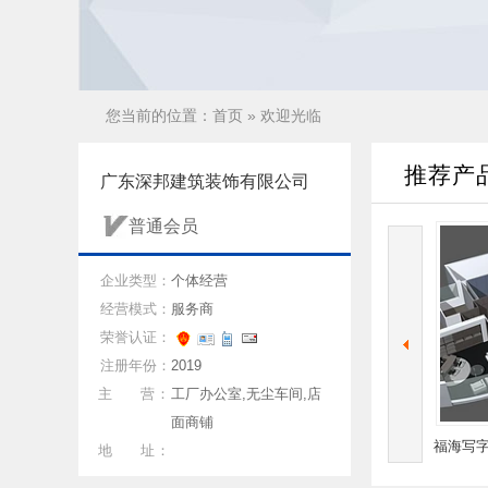
您当前的位置：
首页
» 欢迎光临
推荐产
广东深邦建筑装饰有限公司
普通会员
企业类型：
个体经营
经营模式：
服务商
荣誉认证：
注册年份：
2019
主 营：
工厂办公室,无尘车间,店
面商铺
房设
松岗厂房装修公司 燕罗车间改
福海写字楼装修 福永办公室设
地 址：
造 宝安机电安装
计 沙井隔墙吊顶