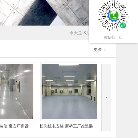
今天是 8月6日 星期四
微信扫一扫
更多
松岗机电安装 新桥工厂改造装
罗田轻质砖隔墙 燕川厂房装修
燕罗隔
修 沙井办公室设计
松岗车间改造工程