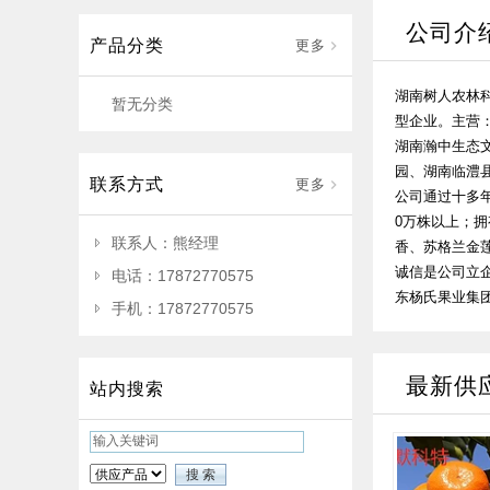
公司介
产品分类
更多
湖南树人农林科
暂无分类
型企业。主营
湖南瀚中生态
园、湖南临澧
联系方式
更多
公司通过十多年
0万株以上；拥
联系人：熊经理
香、苏格兰金
诚信是公司立
电话：17872770575
东杨氏果业集团
手机：17872770575
最新供
站内搜索