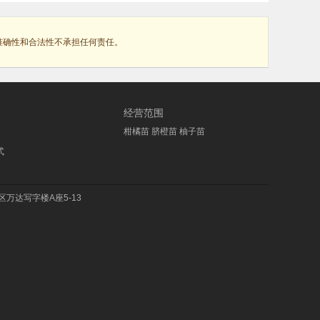
准确性和合法性不承担任何责任。
经营范围
柑橘苗 脐橙苗 柚子苗
式
万达写字楼A座5-13