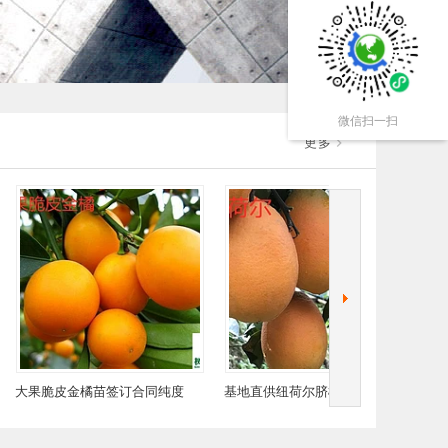
微信扫一扫
更多
橘苗签订合同纯度
基地直供纽荷尔脐橙苗纽荷尔
圆丰脐橙苗签订
保证
脐橙杯苗签订合同纯度保证顺
顺丰包
丰包邮