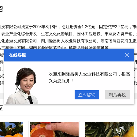
绍
技有限公司成立于2008年8月8日，总注册资金1.2亿元，固定资产2.2亿元
：农业产业化综合开发、生态文化旅游项目、园林工程建设、果蔬及农资产销、
文化旅游发展有限公司、四川隆昌树人农业科技有限公司、湖南省洞庭花海生态
县三和源生态园、湖南省鼎城区落子山柑橘新品种试验示范场等。
的稳健发展，目前在湖南省常德市、四川省隆昌市建有苗木基地1500亩，年产销
在线客服
有柑橘、桃、李、葡萄、梨、果桑、无花果、南方樱桃、蓝梅等国内外良种水果2
莲、加拿大红叶紫荆、美国紫薇、紫藤、欧洲月季、绣球、台湾樱花等国内外珍稀
欢迎来到隆昌树人农业科技有限公司，很高
企根本，公司柑橘种苗遍布国内十多个柑橘主产省市，发展柑橘面积近百万亩，
兴为您服务！
等上市企业种苗供应商。隆昌树人农业科技有限公司成立于2018年7月，注册资金30
立即咨询
稍后再说
应