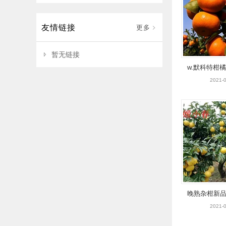
友情链接
更多
暂无链接
w.默科特柑
纯度
2021-0
晚熟杂柑新
小春柑橘
2021-0