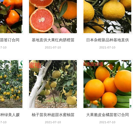
橘苗签订合同
基地直供大果红肉脐橙苗
日本杂柑新品种基地直供
保证
签订合同纯度保证
春香（黄金贡柚）柑橘苗
7-10
2021-07-10
2021-07-10
签订合同纯度保证
品种绿美人媛
柚子苗良种超甜水蜜柚苗
大果脆皮金橘苗签订合同
苗签订合同
签订合同纯度保证
纯度保证
7-10
2021-07-10
2021-07-10