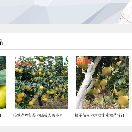
品
柑新品种绿美人媛小春
柚子苗良种超甜水蜜柚苗签订
大果脆皮金
柑橘苗签订合同
合同纯度保证