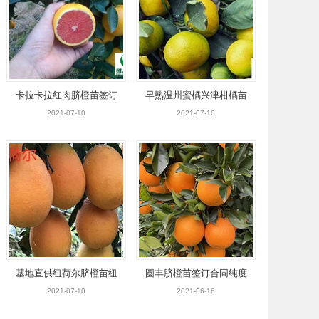
卡拉卡拉红肉脐橙苗签订
早熟温州蜜橘兴津柑橘苗
合同纯度保证
签订合同纯度保证
2021-07-10
2021-07-10
基地直供纽荷尔脐橙苗纽
圆丰脐橙苗签订合同纯度
荷尔脐橙杯苗签订合同纯
保证顺丰包邮
2021-07-10
2021-06-16
度保证顺丰包邮