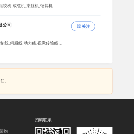
框绞机,成缆机,束丝机,铠装机
限公司
关注
主营：AI人工智能的编码线,控制线,伺服线,动力线,视觉传输线缆,微同轴电缆
责任。
扫码联系
菜物