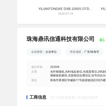
YILIANTONGKE DXM-130C 频谱仪模块 9KHz-1.3GHz
YILIANTONGKE DXB-1000S OTDR光时域反射仪模块
26-07-17
2026-07-24
珠海鼎讯信通科技有限公司
企业类型：
企业单位
所在地区：
广东/珠海市
成立年份
2026年
主营
光纤熔接机,光时域反射仪,光缆普查仪,2M误
测接收机模块,无线电综合测试仪,信号综合分
地址
珠海市香洲区华威路77号蔬菜物流区D区5楼5
工商信息
*以下内容来自第三方启信宝提供