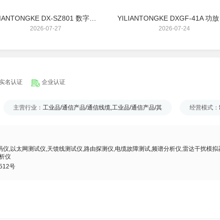
YILIANTONGKE DX-SZ801 数字化射频实时频谱侦测接收机模块 100KHz～8GHz 80MHz
YILIAN
2026-07-27
2026-07-24
实名认证
企业认证
主营行业：
工业品/通信产品/通信线缆,工业品/通信产品/其
经营模式：
码仪,以太网测试仪,天馈线测试仪,路由探测仪,电缆故障测试,频谱分析仪,雷达干扰模拟
析仪
12号