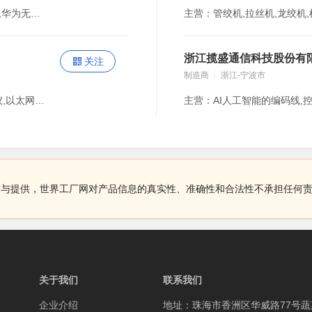
主营：华为交换机,华为光模块,华为路由器,华为防火墙,华为无线AP,野战光缆
主营：管绞机,拉丝机,龙绞机,
浙江揽盛通信科技股份有
关注
制造商
浙江-宁波市
主营：光纤熔接机,光时域反射仪,光缆普查仪,2M误码仪,以太网测试仪,天馈线测试仪,路由探测仪,电缆故障测试,频谱分析仪,雷达干扰模拟器,频谱仪模块,信号源模块,功放模块,数字化射频实时频谱侦测接收机模块,无线电综合测试仪,信号综合分析仪
布与提供，世界工厂网对产品信息的真实性、准确性和合法性不承担任何
关于我们
联系我们
企业介绍
地址：珠海市香洲区华威路77号蔬