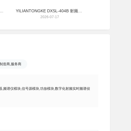
TONGKE DXGF-41A 功放模块 360～420MHz 连续波 40W
YILIANTONGKE DXSL-404B 射频信号源模块 4KHz-400MHz
2026-07-17
2026-07
制造商,服务商
器,频谱仪模块,信号源模块,功放模块,数字化射频实时频谱侦