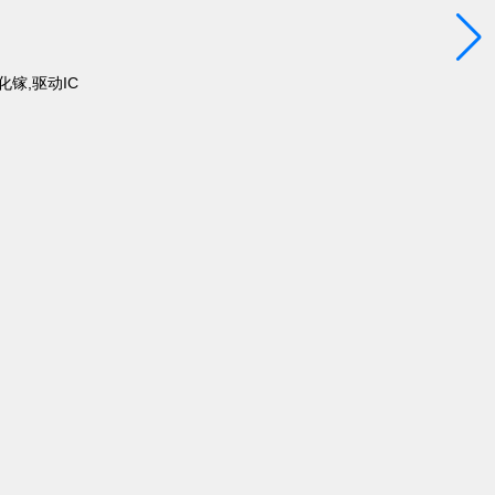
化镓,驱动IC