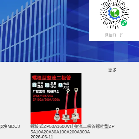
微信扫一扫
更多
模块MDC3
螺旋式ZP50A1600V硅整流二极管螺栓型ZP
全新M
5A10A20A30A100A200A300A
500A
2026-06-11
2026-