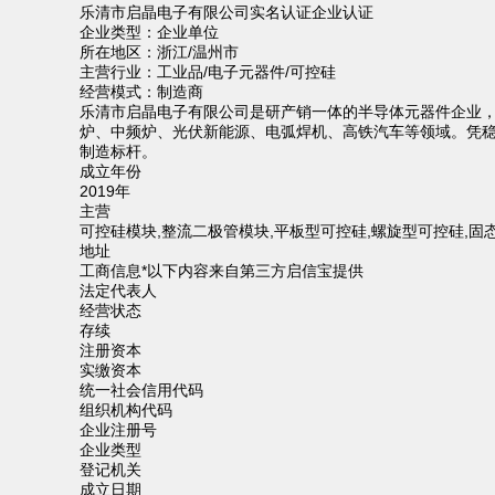
乐清市启晶电子有限公司
实名认证
企业认证
企业类型：
企业单位
所在地区：
浙江/温州市
主营行业：
工业品/电子元器件/可控硅
经营模式：
制造商
乐清市启晶电子有限公司是研产销一体的半导体元器件企业，
炉、中频炉、光伏新能源、电弧焊机、高铁汽车等领域。凭稳
制造标杆。
成立年份
2019年
主营
可控硅模块,整流二极管模块,平板型可控硅,螺旋型可控硅,固
地址
工商信息
*以下内容来自第三方启信宝提供
法定代表人
经营状态
存续
注册资本
实缴资本
统一社会信用代码
组织机构代码
企业注册号
企业类型
登记机关
成立日期