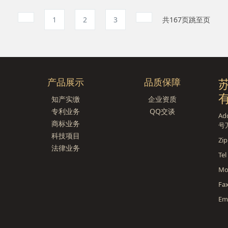
1
2
3
共167页
跳至
页
产品展示
品质保障
知产实缴
企业资质
专利业务
QQ交谈
A
商标业务
号
科技项目
Zi
法律业务
Te
Mo
Fa
Em