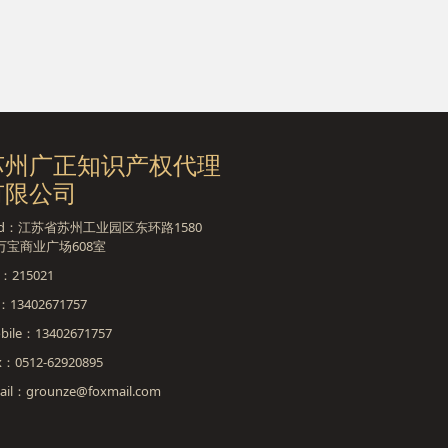
苏州广正知识产权代理
有限公司
dd：江苏省苏州工业园区东环路1580
万宝商业广场608室
p：215021
l：13402671757
bile：13402671757
x：0512-62920895
ail：grounze@foxmail.com