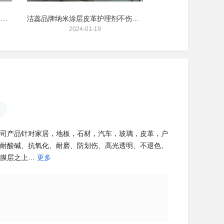
洁蕊品牌纳米涂层户外玻璃幕墙易洁涂层透明超疏
洁蕊品牌纳米涂层⽪⾰护理剂不伤皮质固色防霉
2024-01-19
2024-01
司产品针对家居，地板，石材，汽车，玻璃，皮革，户
耐酸碱、抗氧化、耐磨、防划伤、高光透明、不退色、
膜层之上…
更多