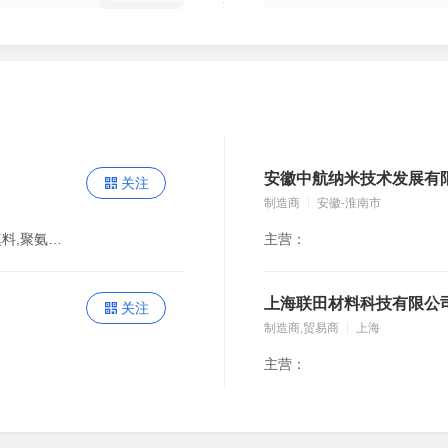
安徽中航纳米技术发展有
关注
制造商
安徽-淮南市
主营：竹炭,火山岩,松树皮,竹炭球型填料,火山岩球型填料,聚氨酯悬浮球,多面空心球,生物滤池填料,炭质填料,除臭填料
主营：
上海联田材料科技有限公
关注
制造商,贸易商
上海
主营：