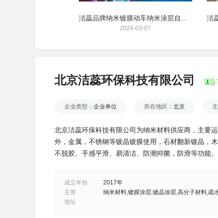
洁蕊品牌纳米涂层 SY-83地板镀膜酒店木饰面家居墙体防水抗污
洁蕊品牌纳米镀膜动车纳米涂层自清洁抗污材料
24-01-17
2024-03-07
北京洁蕊环保科技有限公司
企业类型：
企业单位
所在地区：
北京
主
北京洁蕊环保科技有限公司为纳米材料供应商，主要运
外，金属，不锈钢等镀晶镀膜使用，石材翻新镀晶，木
不脱胶、手感平滑、易清洁、防潮抑菌，防滑等功能。
成立年份
2017年
主营
纳米材料,镀膜涂层,镀晶涂层,高分子材料,疏
地址