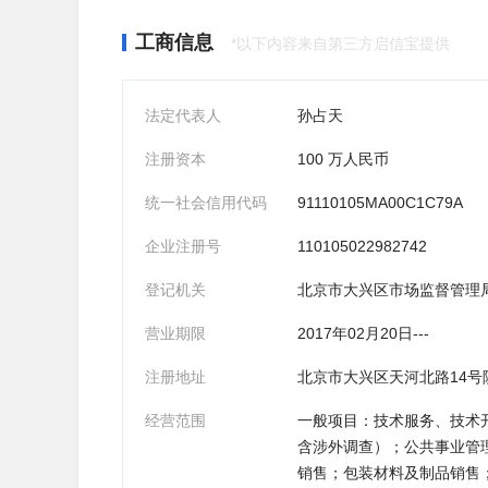
工商信息
*以下内容来自第三方启信宝提供
法定代表人
孙占天
注册资本
100 万人民币
统一社会信用代码
91110105MA00C1C79A
企业注册号
110105022982742
登记机关
北京市大兴区市场监督管理
营业期限
2017年02月20日---
注册地址
北京市大兴区天河北路14号
经营范围
一般项目：技术服务、技术
含涉外调查）；公共事业管
销售；包装材料及制品销售