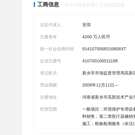
工商信息
*以下内容来自第三方启信宝提供
法定代表人
安琪
注册资本
4200 万人民币
统一社会信用代码
9141070068316808XT
企业注册号
410700100011188
登记机关
新乡市市场监督管理局高新
营业期限
2008年12月11日---
注册地址
河南省新乡市高新技术产业开
经营范围
一般项目：环境保护专用设
料销售；第二类医疗器械销
施工；检验检测服务（依法