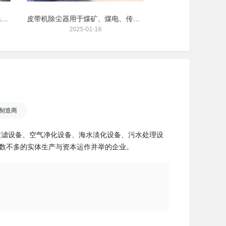
单晶硅除尘器用于单晶硅新能源光伏行业
皮带机除尘器用于煤矿、煤电、传统能源行业
2025-01-16
2025-01
制造商
售过滤设备、空气净化设备、海水淡化设备、污水处理设
为数不多的实体生产与资本运作并举的企业。