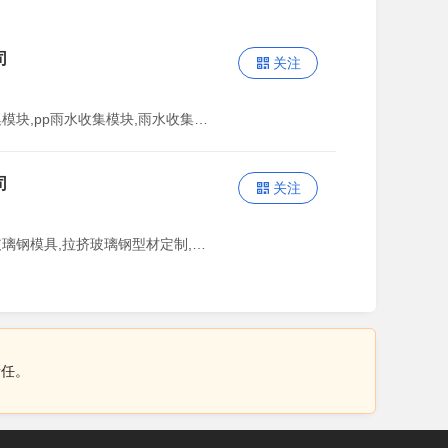
司
关注
主营：雨水收集系统,雨水收集模块,pp雨水收集模块,雨水收集模块系统安装
司
关注
主营：玻璃钢模压模具,定制玻璃钢模具,拉挤玻璃钢型材定制,模压玻璃钢电力设备外壳定制,玻璃钢非标件定制,玻璃钢一体化泵站外壳,玻璃钢鱼池水槽,玻璃钢风机外壳,玻璃钢储罐,玻璃钢管道,玻璃钢化粪池,玻璃钢氧气锥,玻璃钢围堰
责任。