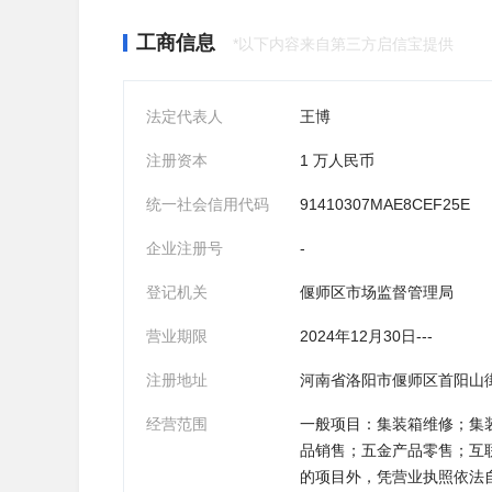
工商信息
*以下内容来自第三方启信宝提供
法定代表人
王博
注册资本
1 万人民币
统一社会信用代码
91410307MAE8CEF25E
企业注册号
-
登记机关
偃师区市场监督管理局
营业期限
2024年12月30日---
注册地址
河南省洛阳市偃师区首阳山
经营范围
一般项目：集装箱维修；集
品销售；五金产品零售；互
的项目外，凭营业执照依法