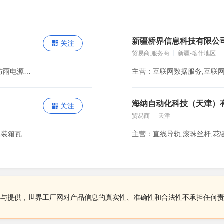
新疆桥界信息科技有限公
关注
贸易商,服务商
新疆-喀什地区
主营：开关电源,恒压开关电源,恒流开关电源,12V24V防雨电源,12v24v防水电源,调光电源,智能电源
海纳自动化科技（天津）
关注
贸易商
天津
主营：集装箱配件,船用配件,集装箱锁具,集装箱角件,集装箱瓦楞板,集装箱侧板,集装箱波纹板,集装箱房屋,中间扭锁,集装箱绑扎件,船用零部件,集装箱零部件
布与提供，世界工厂网对产品信息的真实性、准确性和合法性不承担任何