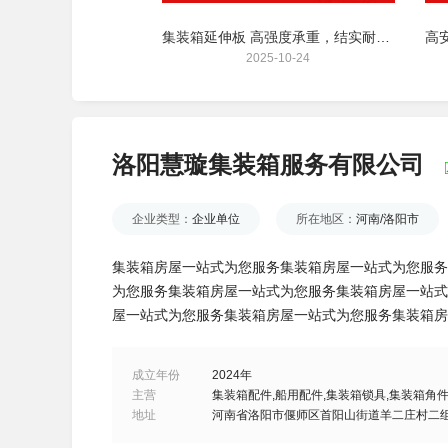
物流集装箱氯丁胶：加固箱体密封，安装便捷
集装箱延伸板 高强度承重，结实耐用适配各类货柜
25-10-23
2025-10-24
洛阳慧璇集装箱服务有限公司
企业类型：
企业单位
所在地区：
河南/洛阳市
集装箱房屋一站式为您服务集装箱房屋一站式为您服务
为您服务集装箱房屋一站式为您服务集装箱房屋一站式
屋一站式为您服务集装箱房屋一站式为您服务集装箱房
成立年份
2024年
主营
集装箱配件,船用配件,集装箱锁具,集装箱角件
地址
河南省洛阳市偃师区首阳山街道羊二庄村二