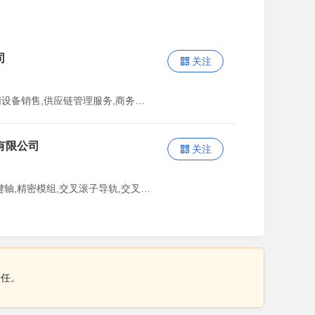
司
关注
主营：互联网数据服务,互联网设备销售,供应链管理服务,商务代理代办服务,进出口代理
有限公司
关注
主营：直线导轨,滚珠丝杆,花键轴,精密模组,交叉滚子导轨,交叉滚子滑台,直线轴承,滚动块
责任。