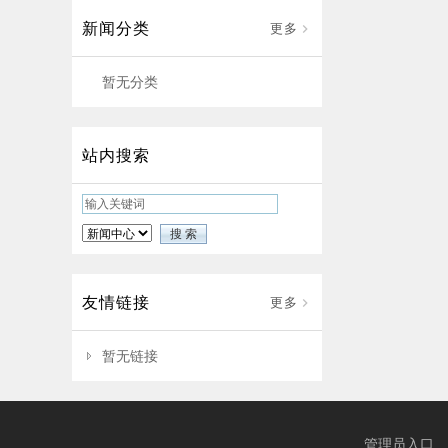
管产品，主要研发生产钛合金、铌
新闻分类
更多
合金、锆合金、镍基合金等高端材
质的无缝管，产品面向核电、航
暂无分类
空、海洋工程、石油开采、建筑等
领域。综合年产能力达到120万吨，
其中高端钛合金类产品2万吨，可实
站内搜索
现产值60亿元。 主要生产中厚壁无
缝管，合金无缝钢管， 外径：18m
m-820mm 壁厚：1.5mm-100mm
材质：20#、16Mn（Q355B、Q35
5C、Q355D）、35CrMo、 42CrM
o、27SiMn、20G、12Cr1MoVG、
友情链接
更多
15CrMoG、P11、P91、T91 GB81
63 流体钢管 GB3087中低压锅炉管
暂无链接
GB5310高压锅炉管 GB9948石油裂
化管 GB6479化肥专用管。年产量8
0万吨。我公司在山东省聊城市，有
管理员入口
独特的市场优势， 常年备有大量室