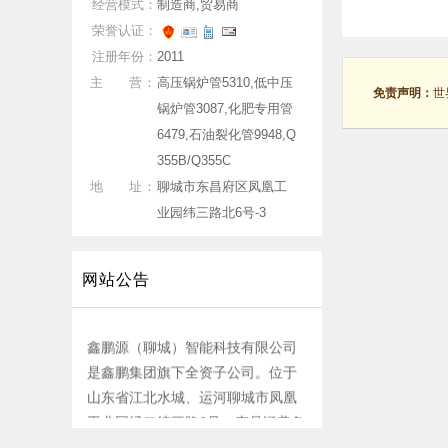
经营模式：
制造商,贸易商
荣誉认证：
注册年份：
2011
主 营：
高压锅炉管5310,低中压
免责声明：
世
锅炉管3087,化肥专用管
6479,石油裂化管9948,Q
355B/Q355C
地 址：
聊城市东昌府区凤凰工
业园纬三路北6号-3
网站公告
鑫鹏源（聊城）智能科技有限公司
是鑫鹏集团旗下全资子公司。位于
山东省江北水城、运河聊城市凤凰
工业园经二纬三路6号。产品涵盖各
种能源装备用合金钢、高合金无缝