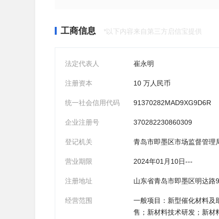
工商信息
*以下内容来自第三方启信宝提供
法定代表人
崔永明
注册资本
10 万人民币
统一社会信用代码
91370282MAD9XG9D6R
企业注册号
370282230860309
登记机关
青岛市即墨区市场监督管理
营业期限
2024年01月10日---
注册地址
山东省青岛市即墨区明达路96
经营范围
一般项目：新型催化材料及
售；新材料技术研发；新材