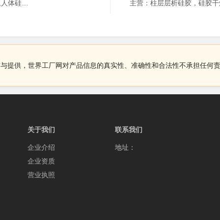
主营：自流平防潮封堵剂,液体硅胶,模具硅胶,移印硅胶,人体硅胶,铂金硅胶,有机硅灌封胶,硅凝胶,发泡硅胶,缩合型硅胶,加成型硅胶
布与提供，世界工厂网对产品信息的真实性、准确性和合法性不承担任何
关于我们
联系我们
企业介绍
地址：
企业资质
营业执照