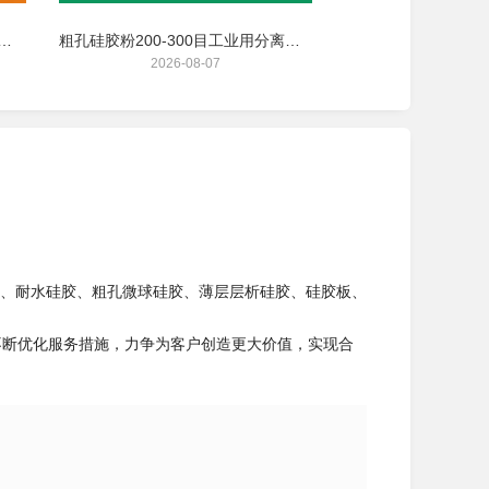
胶干燥剂大包装机械电器设备吸湿吸潮干燥剂
粗孔硅胶粉200-300目工业用分离提纯吸附剂
2026-08-07
2026-08
、耐水硅胶、粗孔微球硅胶、薄层层析硅胶、硅胶板、
并不断优化服务措施，力争为客户创造更大价值，实现合