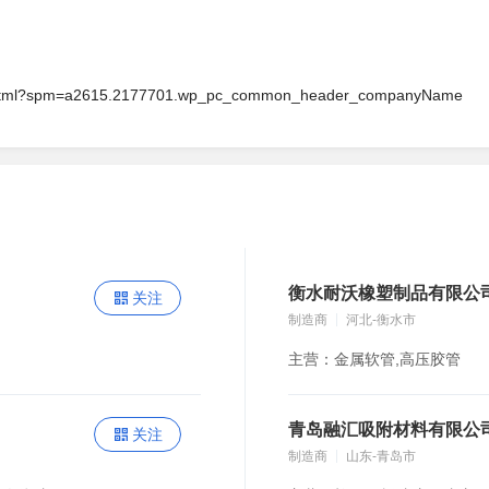
x.html?spm=a2615.2177701.wp_pc_common_header_companyName
衡水耐沃橡塑制品有限公
关注
制造商
河北-衡水市
主营：金属软管,高压胶管
青岛融汇吸附材料有限公
关注
制造商
山东-青岛市