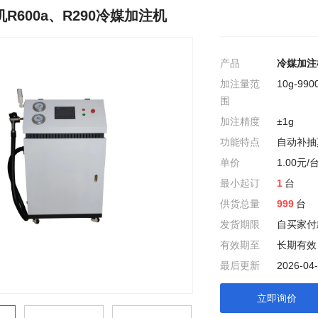
R600a、R290冷媒加注机
产品
冷媒加注机
加注量范
10g-990
围
加注精度
±1g
功能特点
自动补抽
单价
1.00元/
最小起订
1
台
供货总量
999
台
发货期限
自买家付
有效期至
长期有效
最后更新
2026-04-
立即询价