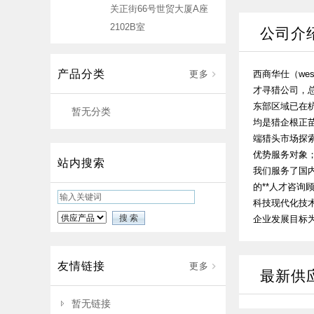
关正街66号世贸大厦A座
2102B室
公司介
产品分类
更多
西商华仕（we
才寻猎公司，
东部区域已在
暂无分类
均是猎企根正
端猎头市场探索
优势服务对象
站内搜索
我们服务了国
的**人才咨
科技现代化技
企业发展目标为
友情链接
更多
最新供
暂无链接