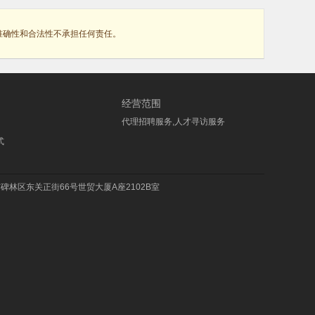
准确性和合法性不承担任何责任。
经营范围
代理招聘服务,人才寻访服务
式
林区东关正街66号世贸大厦A座2102B室