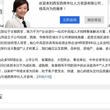
欢迎来到西安西商华仕人力资源有限公司，
很高兴为您服务！
绍
立即咨询
稍后再说
stalents），全称：西安西商华仕人力资源有限公司，是一家缘起于西安，业
总部位于古都西安，致力于为**企业进行一站式中高端人才招聘整体解决方案，
杭州设立子公司杭猎，西南、华南等区域分子公司将陆续筹建，是西北地区成长*
苗红职业经理人背景，核心中高层亦具有知名猎企和企业HR背景8年以上从业
和行业大数据**人才积累上，我们确立以互联网、高科技、房地产、金融、多元
；
内众多500强企业、上市公司、省属国企、大型民企、事业单位、中外合资等
询顾问们依然专注于为成长期、成熟期、发展期等不同阶段中的企业提供中**人
术，以标杆**寻猎水准为目标，给予客户更安全、快捷、放心的猎头交付品质服
引领西商华仕人才咨询... [
详细介绍
]
应