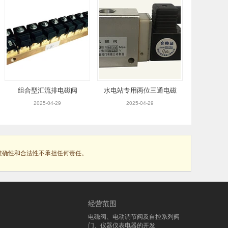
组合型汇流排电磁阀
水电站专用两位三通电磁
阀
2025-04-29
2025-04-29
准确性和合法性不承担任何责任。
经营范围
电磁阀、电动调节阀及自控系列阀
门、仪器仪表电器的开发