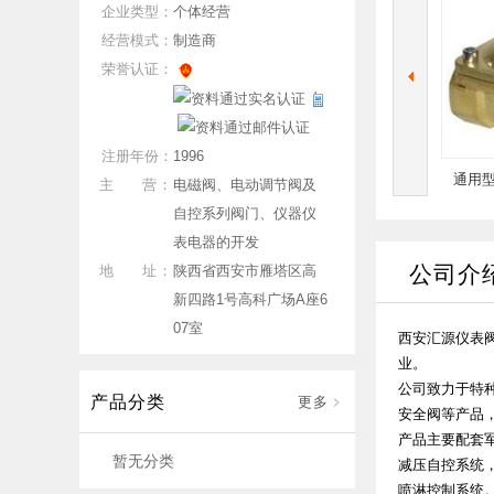
企业类型：
个体经营
经营模式：
制造商
荣誉认证：
注册年份：
1996
超高压活塞式电磁阀
高压气动球阀
通用型 直动
主 营：
电磁阀、电动调节阀及
自控系列阀门、仪器仪
表电器的开发
公司介
地 址：
陕西省西安市雁塔区高
新四路1号高科广场A座6
07室
西安汇源仪表
业。
公司致力于特
产品分类
更多
安全阀等产品
产品主要配套
暂无分类
减压自控系统，
喷淋控制系统