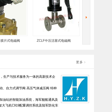
式电磁阀
ZCLF中压活塞式电磁阀
ZCPY超高压活塞式电
更多
发，生产与技术服务为一体的高新技术企
、自力式调节阀 高压气体减压阀 特种
加油站的智能加油系统，海军舰船通风及
大飞机C919配重调控系统及陆军防化车