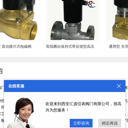
膜片式电磁阀
双线圈自保持式带反馈型高压
通用型 先导膜片
高温电磁阀
绍
在线客服
阀门有限公司（原西仪集团电磁阀分厂）经改制成立于1994年初。是一家集研
种控制阀的开发研制，主要生产各种多流体电磁阀，电动快速启闭阀，电动、气动
欢迎来到西安汇源仪表阀门有限公司，很高
，同时依靠自身强大的研发力量为广大客户量身定制非标阀门。
兴为您服务！
军工，航空航天行业及电站，油田，石化等行业。如油田的计量配比控制系统，
舰船消防喷淋系统，北斗卫星燃料控制系统，运载火箭姿态控制系统，国产**架
立即咨询
稍后再说
。