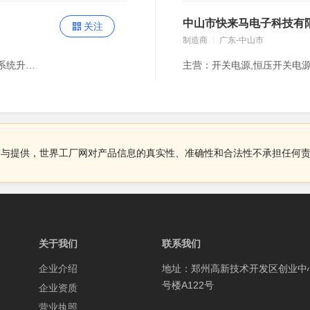
中山市快来马电子科技有
关注
制造商
广东-中山市
主营：DCS 控制系统及其备件（浙大中控、和利时）,系统升级 / 扩容 / 点检,自动化改造,自动化控制系统集成,计算机系统集成,工控系统运维、点检服务,工控系统信息安全解决方案,定制自动化产品、智慧农业解决方案,设计、采购、施工总承包
布与提供，世界工厂网对产品信息的真实性、准确性和合法性不承担任何
关于我们
联系我们
企业介绍
地址：郑州高新技术开发区创业中
号楼A122号
企业资质
营业执照