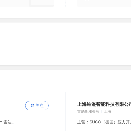
上海铂遥智能科技有限公
关注
贸易商,服务商
上海
主营：智能闸门控制柜,水电站自动化改造,气泡式水位计,雷达流量计,闸门荷重仪