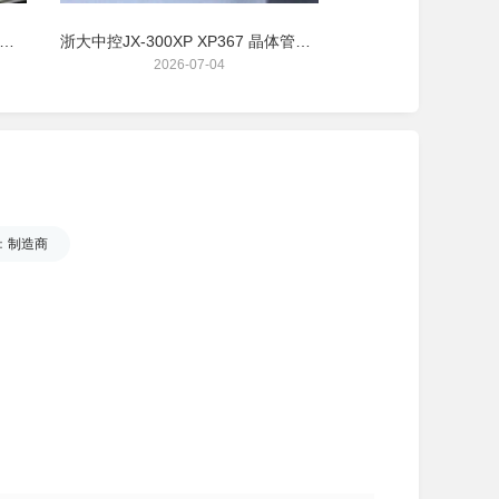
动分离控制系统柜 化工/制药/环保固液分离DCS/PLC控制柜
浙大中控JX-300XP XP367 晶体管触点开关量输出卡 DO卡件
2026-07-04
2026-06
：
制造商