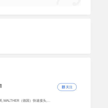
司
关注
主营：SUCO（德国）压力开关,WALTHER（德国）快速接头,FG （原德国mahle）过滤器，滤芯,Metalwork（意大利）气动元件,HAERTOL 防冻液,Minibooster（意大利）增压器,AIRLOC（瑞士）机床用矫平垫铁,Zimmer（德国）抓手，夹具