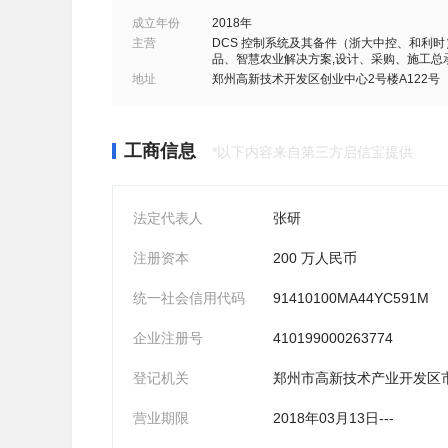
成立年份
2018年
主营
DCS 控制系统及其备件（浙大中控、和利时）
品、智慧农业解决方案,设计、采购、施工总
地址
郑州高新技术开发区创业中心2号楼A122号
工商信息
*以下内容来自第三方启信宝提供
法定代表人
张研
注册资本
200 万人民币
统一社会信用代码
91410100MA44YC591M
企业注册号
410199000263774
登记机关
郑州市高新技术产业开发区
营业期限
2018年03月13日---