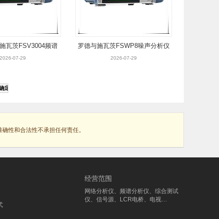
瓦茨FSV3004频谱
罗德与施瓦茨FSWP8噪声分析仪
分析仪
2026-07-29
2026-07-29
准确性和合法性不承担任何责任。
经营范围
网络分析仪、频谱分析仪、综合测试
仪、信号源、LCR电桥、电视…
式