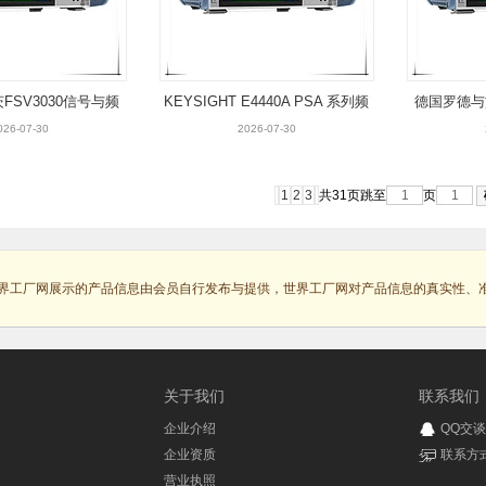
FSV3030信号与频
KEYSIGHT E4440A PSA 系列频
德国罗德与施
谱分析仪
谱分析仪
026-07-30
2026-07-30
1
2
3
共31页
跳至
页
界工厂网展示的产品信息由会员自行发布与提供，世界工厂网对产品信息的真实性、
关于我们
联系我们
企业介绍
QQ交谈
企业资质
联系方
营业执照