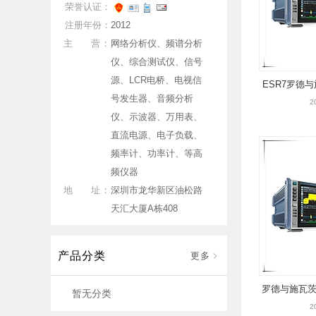
荣誉认证：
注册年份：
2012
主 营：
网络分析仪、频谱分析
仪、综合测试仪、信号
源、LCR电桥、电视信
ESR7罗德
号发生器、音频分析
2
仪、示波器、万用表、
直流电源、电子负载、
频率计、功率计、等高
频仪器
地 址：
深圳市龙华新区油松路
天汇大厦A栋408
产品分类
更多
罗德与施瓦茨E
暂无分类
2