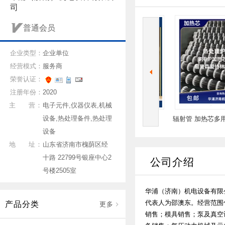
司
普通会员
企业类型：
企业单位
经营模式：
服务商
荣誉认证：
注册年份：
2020
主 营：
电子元件,仪器仪表,机械
设备,热处理备件,热处理
可缺少的 监测
碳王氧探头 TW08010氧传感器
辐射管 加热芯多用炉
设备
传感器
现货
钢卷板焊接
地 址：
山东省济南市槐荫区经
十路 22799号银座中心2
公司介绍
号楼2505室
华浦（济南）机电设备有限公
代表人为邵澳东。经营范围
产品分类
更多
销售；模具销售；泵及真空