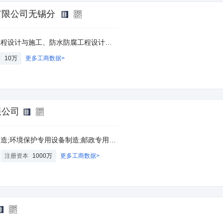
有限公司无锡分
建筑、工程技术咨询服务，金属材料、建筑材料、装饰材料、五金交电、化工产品及原料（不含危险品）销售。（依法须经批准的项目，经相关部门批准后方可开展经营活动）
本
10万
更多工商数据>
限公司
整机制造;计算机外围设备制造;科技信息咨询服务;计算机零配件零售;电子元器件零售;图书防盗磁条制造;印制电路板制造;电子快译通、电子记事本、电子词典等电子设备制造;电子白板制造;图书防盗设备制造;雷达及配套设备制造;电视机制造;笔的制造;花画工艺品制造;玩具制造;密钥管理类设备和系统制造;工程技术咨询服务;网络安全信息咨询;网络技术的研究、开发;网络信息技术推广服务;办公设备批发;计算机零售;信息技术咨询服务;
注册资本
1000万
更多工商数据>