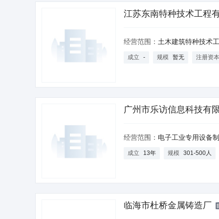
江苏东南特种技术工程
公司
经营范围：
土木建筑特种技术工程设计与施工、防水防腐工程设计与施工、室内外装饰工程设计及施工、土木工程
成立
-
规模
暂无
注册资
广州市乐访信息科技有
经营范围：
电子工业专用设备制造;环境保护专用设备制造;邮政专用机械及器材制造;自动售卖机制造;工业机器人制造;金属家具制造;室内非射击类、非球类、非棋牌类的竞技娱乐活动（不含电子游艺、攀岩、蹦床）;动漫（动画）经纪代理服务;企业总部管理;计算机
成立
13年
规模
301-500人
临海市杜桥金属铸造厂