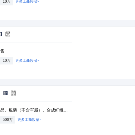
本
10万
更多工商数据>
销售
本
10万
更多工商数据>
司
务和本企业所需的原辅材料、机械设备、零配件及技术的进口业务，但国家限定公司经营和禁止进出口的商品及技术除外。（依法须经批准的项目，经相关部门批准后方可开展经营活动）
本
500万
更多工商数据>