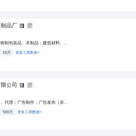
装制品厂
料（不含危险品）、钢材、木材的销售。(依法须经批准的项目，经相关部门批准后方可开展经营活动)
本
10万
更多工商数据>
有限公司
设备零售；市场营销策划；信息咨询服务（不含许可类信息咨询服务）；国内贸易代理。(除依法须经批准的项目外，凭营业执照依法自主开展经营活动)许可项目：广告发布（广播电台、电视台、报刊出版单位）；保健用品（非食品）销售；食品经营（销售预包装食品）；食品经营（销售散装食品）。(依法须经批准的项目，经相关部门批准后方可开展经营活动，具体经营项目以审批结果为准)
本
500万
更多工商数据>