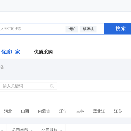
搜索
锅炉
破碎机
优质厂家
优质采购
设备
河北
山西
内蒙古
辽宁
吉林
黑龙江
江苏
广西
海南
四川
贵州
云南
西藏
陕西
甘肃
公司类型
公司规模