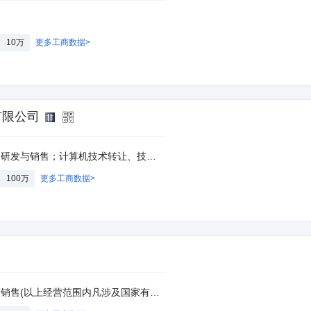
本
10万
更多工商数据>
有限公司
术咨询；电子产品、计算机及配件的销售及维修。（依法须经批准的项目，经相关部门批准后方可开展经营活动）
本
100万
更多工商数据>
围内凡涉及国家有专项专营规定的从其规定、需许可证的凭许可证经营)