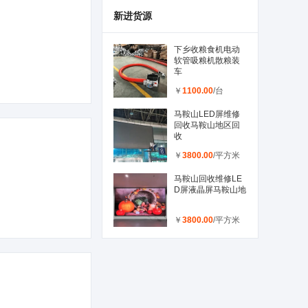
新进货源
下乡收粮食机电动
软管吸粮机散粮装
车
￥
1100.00
/台
马鞍山LED屏维修
回收马鞍山地区回
收
￥
3800.00
/平方米
马鞍山回收维修LE
D屏液晶屏马鞍山地
￥
3800.00
/平方米