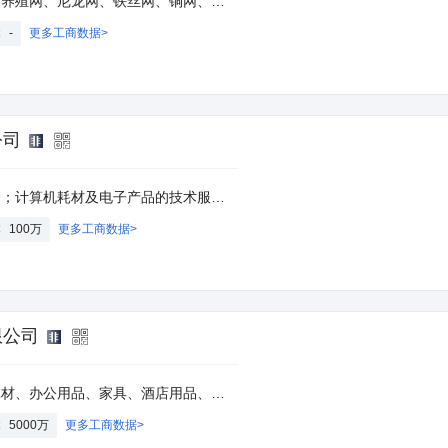
网线材、建筑材料、金属制品、五金制品、塑料制品、本企业产品的进出口业务（法律法规禁止的不得经营，应取得前置审批的项目未获批准前不得经营）
本
-
更多工商数据>
公司
、仪器仪表及配件、五金交电、通讯设备、办公用品、IC卡及IC卡读写机、金属制品；信息系统集成；软件研发技术服务；建筑智能化工程、弱电工程设计与施工（凭资质证书经营）。（依法须经批准的项目，经相关部门批准后方可展开经营活动）。
本
100万
更多工商数据>
限公司
缆、标识标牌、厨房设备、机械设备、机电设备、建辅建材、服装鞋帽、箱包、日用百货、仪器仪表、环保机械设备、照明设备、石材、化工产品（不含危险品）、健身器材；经营第一类、第二类无需许可的医疗器械；通信设备批发零售（不含无线电发射设备）；计算机技术开发、技术服务、技术咨询；绿化养护，绿化工程设计及施工。（依法须经批准的项目，经相关部门批准后方可开展经营活动）。
本
5000万
更多工商数据>