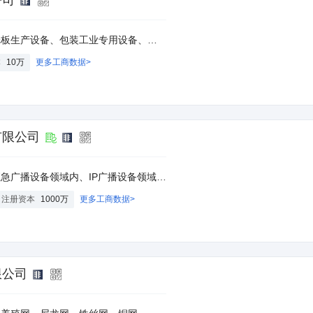
公司
设备、建筑设备、化工工业专用设备、纸板、纸箱、机械配件、包装装潢印刷品；公司自营产品及技术的进出口业务
本
10万
更多工商数据>
有限公司
技术服务、技术推广、技术培训；计算机系统服务；软件开发；专业承包；销售自行开发后的产品、通讯设备、专用设备、计算机、软件及辅助设备、五金交电、电子产品、机械设备、文化用品、体育用品（不含弩）。（市场主体依法自主选择经营项目，开展经营活动；依法须经批准的项目，经相关部门批准后依批准的内容开展经营活动；不得从事国家和本市产业政策禁止和限制类项目的经营活动。）
注册资本
1000万
更多工商数据>
限公司