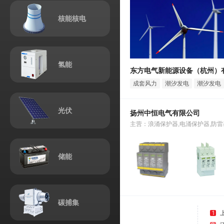
核能核电
氢能
成套风力
潮汐发电
潮汐发电
发电设备
设备
机组
光伏
扬州中恒电气有限公司
主营：浪涌保护器,电涌保护器,防雷
储能
碳捕集