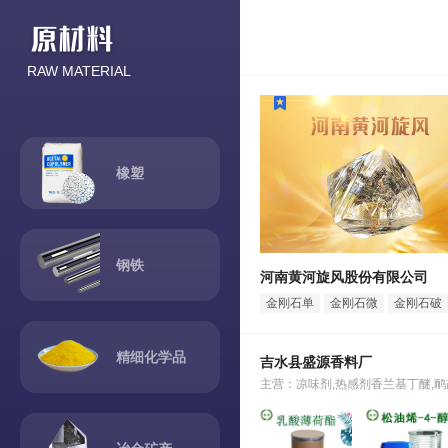
RAW MATERIAL
橡塑
钢铁
河南黄河旋风股份有限公司
金刚石单
金刚石微
金刚石破
晶
粉
碎料
精细化学品
吉水县盛源香料厂
主营：凉味剂,热感剂香兰基丁醚,鸸