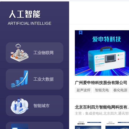
ARTIFICIAL INTELLIGE
工业物联网
工业大数据
广州爱申特科技股份有限公司
超声波焊
智能充电
极化电源
接电源
电源
DPJ系列
DPC系
智能城市
北京百利四方
列
主营：集成变电站,北京四方,通讯管