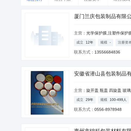
台湾
香港
澳门
厦门兰庆包装制品有限
主营：
光学保护膜,注塑件保护膜
成立
12年
规模
-
注册资
联系方式：
13556684836
安徽省潜山县包装制品
主营：
旋开盖 瓶盖 四旋盖 玻
成立
29年
规模
100-499人
联系方式：
0556-8978948