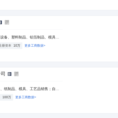
制造、加工，自营和代理货物和技术的进出口，但国家限定经营或禁止进出口的货物和技术除外。
注册资本
10万
更多工商数据>
公司
术的进出口业务（国家限定经营或禁止进出口的商品和技术除外）。（依法须经批准的项目，经相关部门批准后方可开展经营活动）
本
100万
更多工商数据>