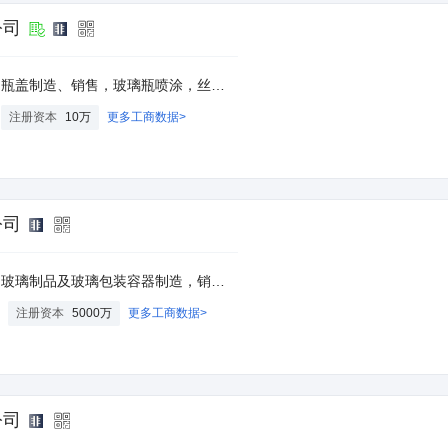
公司
包带、胶带、模具、托盘、塑料制品及原料、日用百货、建筑材料、电子产品（医疗器械除外）、一类医疗器械、办公用机械、文具用品销售，货物或技术进出口（国家禁止或涉及行政审批的货物和技术进出口除外）。（依法须经批准的项目，经相关部门批准后方可开展经营活动）
注册资本
10万
更多工商数据>
公司
本公司产品及经销日用玻璃制品。（依法须经批准的项目，经相关部门批准后方可开展经营活动）
注册资本
5000万
更多工商数据>
公司