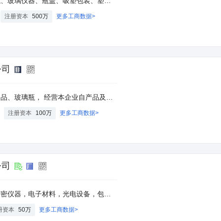
克力瓶、保健品玻璃瓶、保健品塑料瓶、保健品盒、包装瓶模具、药用PVC半硬片、PVC片材、铝箔、纸盒纸箱生产销售；医药机械制造；工量具、除尘设备制造；货物进出口**
注册资本
500万
更多工商数据>
公司
设备、零配件、原辅材料及技术的进口业务（国家限定公司经营或禁止进出口的商品及技术除外）（依法须经批准的项目，经相关部门批准后方可开展经营活动）。
注册资本
100万
更多工商数据>
公司
燥剂、劳保用品、安防用品的销售；精密仪器仪表，光电设备，计算机配件及办公用品的销售；国内贸易、货物及技术进出口。（法律、行政法规或者国务院决定禁止和规定在登记前须经批准的项目除外），许可经营项目是：
册资本
50万
更多工商数据>