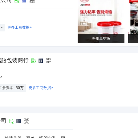
限公司
-
更多工商数据>
惠州真空吸
璃瓶包装商行
^
注册资本
50万
更多工商数据>
公司