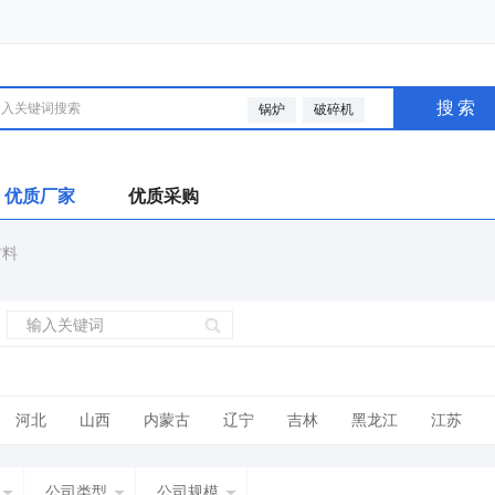
搜索
锅炉
破碎机
优质厂家
优质采购
材料
河北
山西
内蒙古
辽宁
吉林
黑龙江
江苏
广西
海南
四川
贵州
云南
西藏
陕西
甘肃
公司类型
公司规模