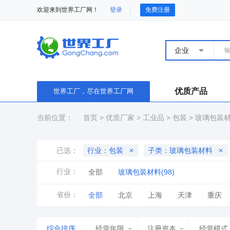
欢迎来到世界工厂网！
登录
免费注册
企业
优质产品
世界工厂，尽在世界工厂网
当前位置：
首页
>
优质厂家
>
工业品
>
包装
>
玻璃包装
已选：
行业：包装
子类：玻璃包装材料
行业：
全部
玻璃包装材料(98)
省份：
全部
北京
上海
天津
重庆
山东
河南
湖北
湖南
广东
综合排序
经营年限
注册资本
经营模式