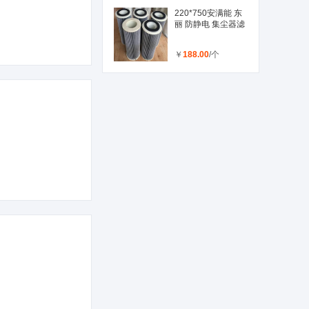
220*750安满能 东
丽 防静电 集尘器滤
￥
188.00
/个