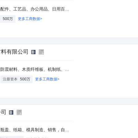
工工艺品；货物进出口、技术进出口。 （依法须经批准的项目，经相关部门批准后方可开展经营活动）。
本
500万
更多工商数据>
材料有限公司
板、机制纸、榻榻米系列产品制造；陶瓷制造；废纤维板边、废纸收购。
注册资本
500万
更多工商数据>
公司
技术的进出口业务（国家限定或禁止进出口的商品及技术除外）。（依法须经批准的项目，经相关部门批准后方可开展经营活动）