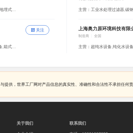
主营：不锈钢水箱,无负压供水设备,恒压变频供水设备,地埋式箱泵一体化泵,污水提升一体化装置,箱式无负压供水设备,不锈钢多级泵
上海奥力原环境科技有限
关注
制造商
全国
主营：二次供水设备,变频恒压供水设备,无负压供水设备,箱式无负压供水,集成式供水,智慧泵房,直饮水设备,预制泵站,隔油设备,污水提升设备,一体化污水处理设备,污水过滤器,不锈钢多级离心泵,但及管道离心泵,排污泵,自吸泵
布与提供，世界工厂网对产品信息的真实性、准确性和合法性不承担任何
关于我们
联系我们