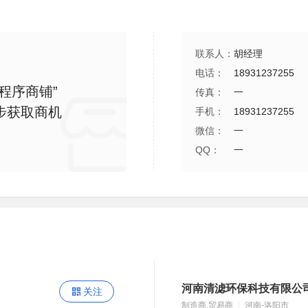
联系人：
胡经理
电话：
18931237255
程序商铺”
传真：
一
步获取商机
手机：
18931237255
微信：
一
QQ：
一
河南清滤环保科技有限公
关注
制造商,贸易商
河南-洛阳市