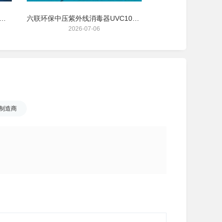
M-RZ-80六联垂钓园水产养殖海洋馆增氧设备厂家直销可定制
六联环保中压紫外线消毒器UVC1000-2两台串联养殖场专用管道式消杀设备
2026-07-06
2026-06
制造商