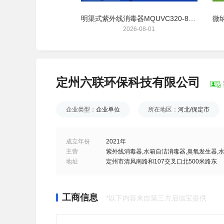
微纳米气泡发生器实验室高校科研臭氧富氧制水氢气液混合超细气泡水产养殖鱼塘增氧机 景观水修复曝气装置
明渠式紫外线消毒器MQUVC320-8-8六联环保框架式污水厂水处理设备
26-05-06
2026-08-01
定州六联环保科技有限公司
企业类型：
企业单位
所在地区：
河北/保定市
成立年份
2021年
主营
紫外线消毒器,水箱自洁消毒器,臭氧发生器,
地址
定州市清风南路和107交叉口北500米路东
工商信息
*以下内容来自第三方启信宝提供